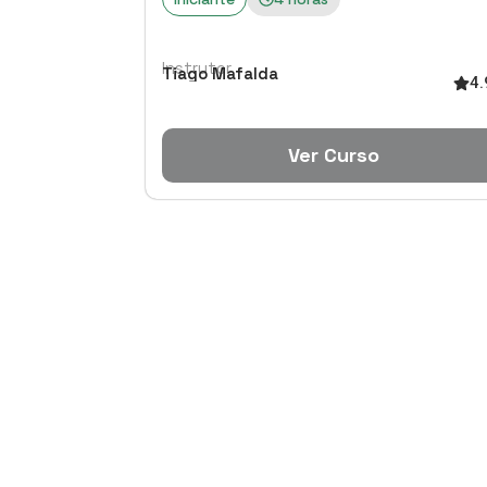
Instrutor
Tiago Mafalda
4.
Ver Curso