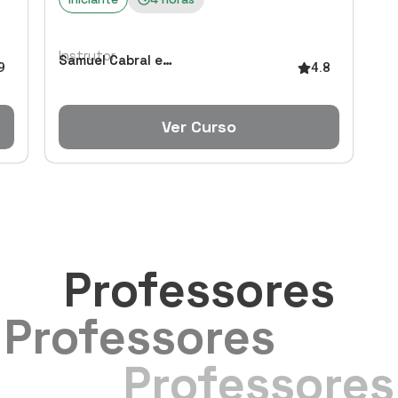
Instrutor
Samuel Cabral e
9
4.8
Tiago Mafalda
Ver Curso
Professores
Professores
Professores