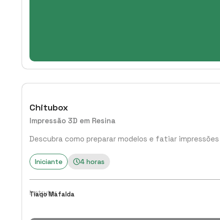
Chitubox
Impressão 3D em Resina
Descubra como preparar modelos e fatiar impressões 
Iniciante
4 horas
Instrutor
Tiago Mafalda