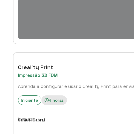
Creality Print
Impressão 3D FDM
Aprenda a configurar e usar o Creality Print para env
Iniciante
4 horas
Instrutor
Samuel Cabral