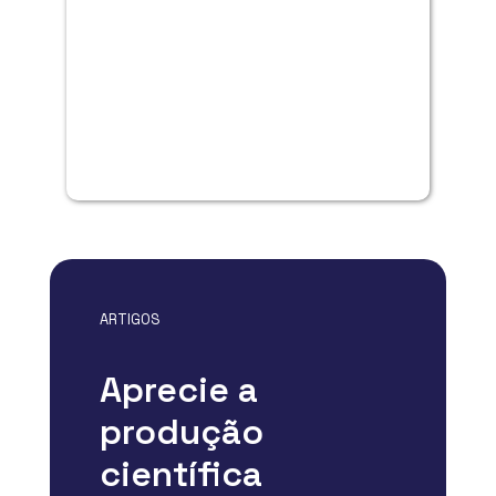
Co
Re
ARTIGOS
Aprecie a
produção
científica