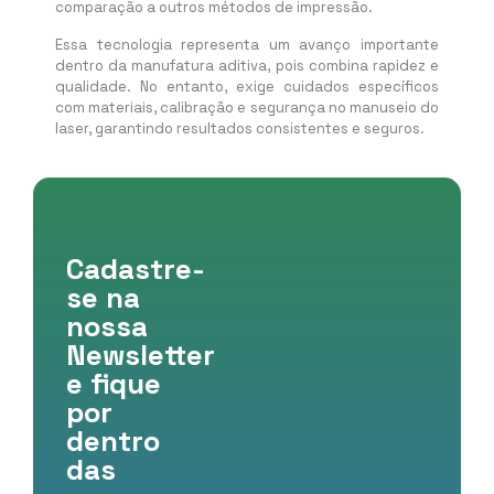
comparação a outros métodos de impressão.
Essa tecnologia representa um avanço importante
dentro da manufatura aditiva, pois combina rapidez e
qualidade. No entanto, exige cuidados específicos
com materiais, calibração e segurança no manuseio do
laser, garantindo resultados consistentes e seguros.
Cadastre-
se na
nossa
Newsletter
e fique
por
dentro
das