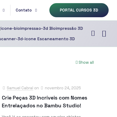
Contato
PORTAL CURSOS 3D
Bioimpressão 3D
Escaneamento 3D
Show all
Samuel Cabral
on
novembro 24, 2025
Crie Peças 3D Incríveis com Nomes
Entrelaçados no Bambu Studio!
Você já se encantou com aqueles objetos