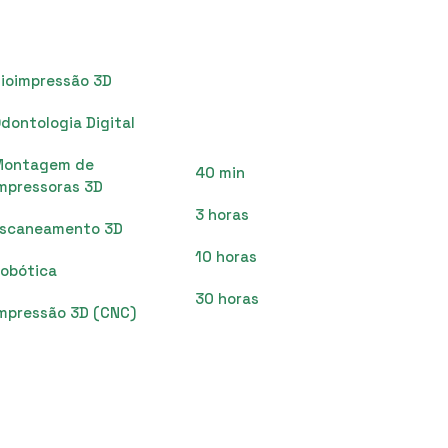
Treinamentos
ioimpressão 3D
Ao Vivo
dontologia Digital
Montagem de
40 min
mpressoras 3D
3 horas
Escaneamento 3D
10 horas
obótica
30 horas
mpressão 3D (CNC)