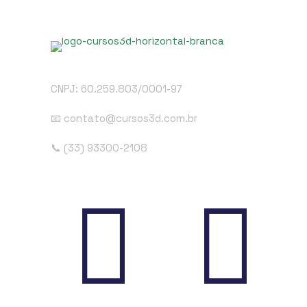
CNPJ: 60.259.803/0001-97
📧 contato@cursos3d.com.br
📞 (33) 93300-2108