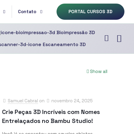
Contato
PORTAL CURSOS 3D
Bioimpressão 3D
Escaneamento 3D
Show all
Samuel Cabral
on
novembro 24, 2025
Crie Peças 3D Incríveis com Nomes
Entrelaçados no Bambu Studio!
Você já se encantou com aqueles objetos