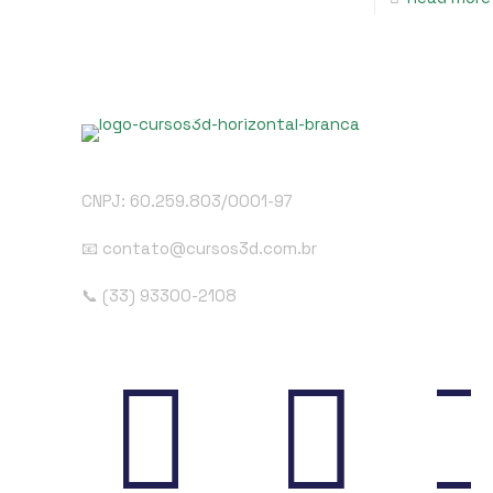
CNPJ: 60.259.803/0001-97
📧 contato@cursos3d.com.br
📞 (33) 93300-2108